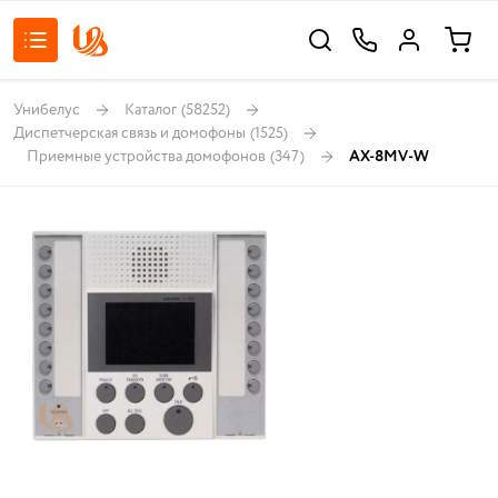
Унибелус
Каталог
(58252)
Диспетчерская связь и домофоны
(1525)
Приемные устройства домофонов
(347)
AX-8MV-W