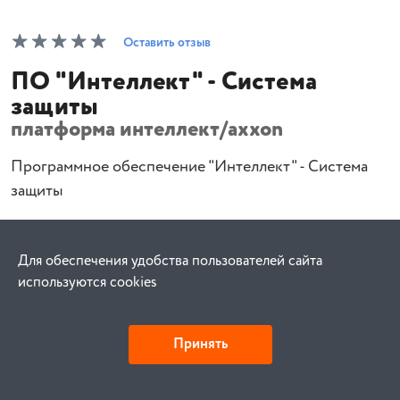
Оставить отзыв
ПО "Интеллект" - Система
защиты
платформа интеллект/axxon
Программное обеспечение "Интеллект" - Система
защиты
27 369.16 KZT
/
шт
Для обеспечения удобства пользователей сайта
По запросу
Цена без НДС
используются cookies
В корзину
Принять
Артикул
k84301