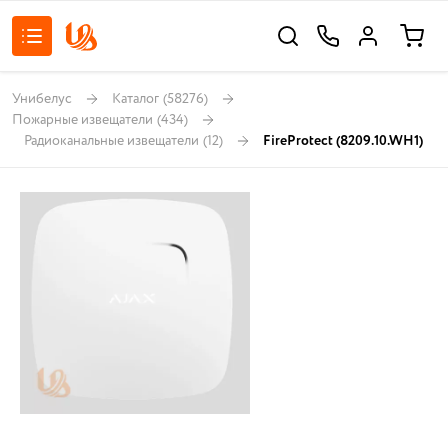
Унибелус
Каталог
(58276)
Пожарные извещатели
(434)
Радиоканальные извещатели
(12)
FireProtect (8209.10.WH1)