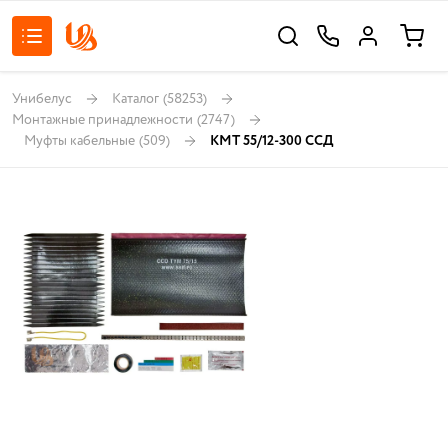
Унибелус
Каталог
(58253)
Монтажные принадлежности
(2747)
Муфты кабельные
(509)
КМТ 55/12-300 ССД