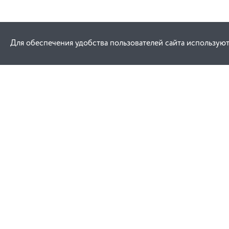
Для обеспечения удобства пользователей сайта используют
Как купить
Услуги
Заказ
Договор публич
Оплата
Проектировани
Доставка
Монтаж