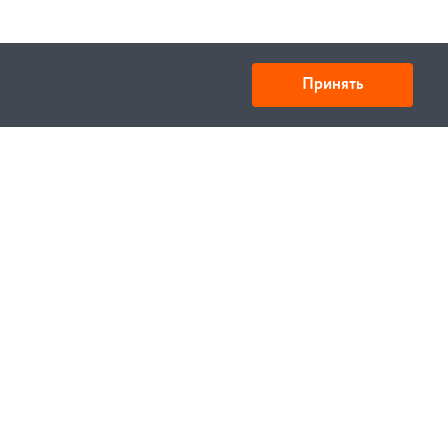
Принять
Товарищество с ограниченной ответственностью
«УНИБАЙ»
050008, Казахстан, г. Алматы , ул. Кожамкулова, дом
253