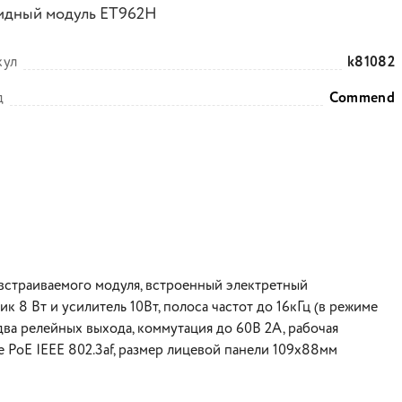
идный модуль ET962H
кул
k81082
д
Commend
 встраиваемого модуля, встроенный электретный
8 Вт и усилитель 10Вт, полоса частот до 16кГц (в режиме
 два релейных выхода, коммутация до 60В 2А, рабочая
е PoE IEEE 802.3af, размер лицевой панели 109х88мм