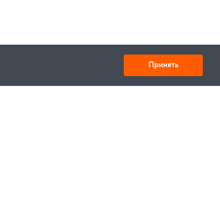
Принять
Товарищество с ограниченной ответственностью
«УНИБАЙ»