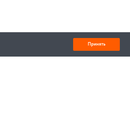
Принять
Товарищество с ограниченной ответственностью