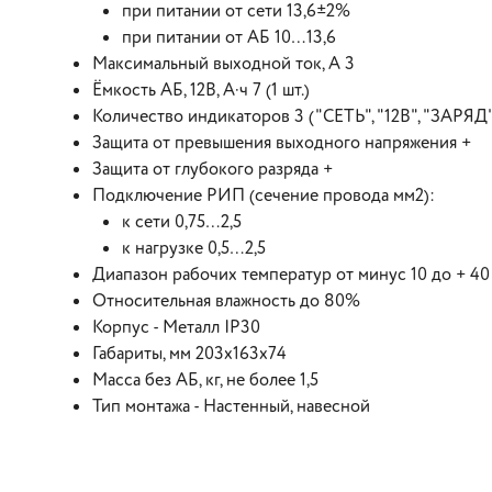
при питании от сети 13,6±2%
при питании от АБ 10…13,6
Максимальный выходной ток, А 3
Ёмкость АБ, 12В, А·ч 7 (1 шт.)
Количество индикаторов 3 ("СЕТЬ", "12В", "ЗАРЯД
Защита от превышения выходного напряжения +
Защита от глубокого разряда +
Подключение РИП (сечение провода мм2):
к сети 0,75…2,5
к нагрузке 0,5…2,5
Диапазон рабочих температур от минус 10 до + 40
Относительная влажность до 80%
Корпус - Металл IP30
Габариты, мм 203х163х74
Масса без АБ, кг, не более 1,5
Тип монтажа - Настенный, навесной