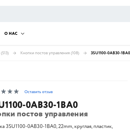
О НАС
(513)
Кнопки постов управления
(108)
3SU1100-0AB30-1BA
Оставить отзыв
U1100-0AB30-1BA0
опки постов управления
ка 3SU1100-0AB30-1BA0, 22mm, круглая, пластик,