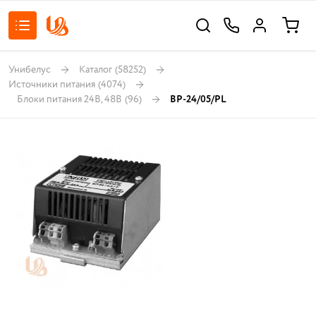
Унибелус
Каталог
(58252)
Источники питания
(4074)
Блоки питания 24В, 48В
(96)
BP-24/05/РL