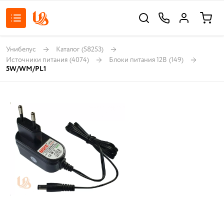
Унибелус
Каталог
(58253)
Источники питания
(4074)
Блоки питания 12В
(149)
5W/WM/PL1