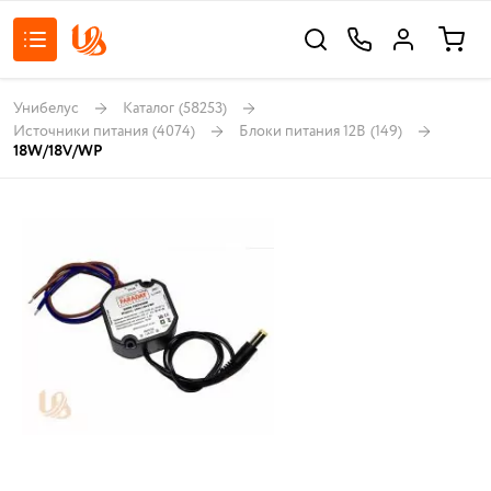
Унибелус
Каталог
(58253)
Источники питания
(4074)
Блоки питания 12В
(149)
18W/18V/WP