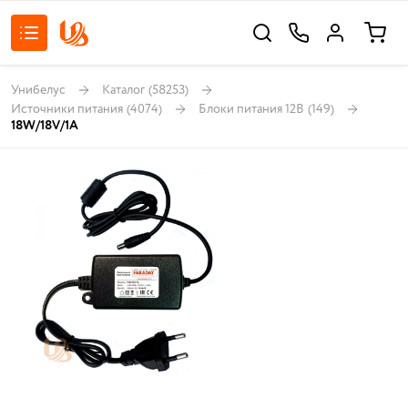
Унибелус
Каталог
(58253)
Источники питания
(4074)
Блоки питания 12В
(149)
18W/18V/1A