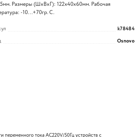
.5мм. Размеры (ШхВхГ): 122x40x60мм. Рабочая
ратура: -10...+70гр. С.
кул
k78484
д
Osnovo
ти переменного тока AС220V/50Гц устройств c