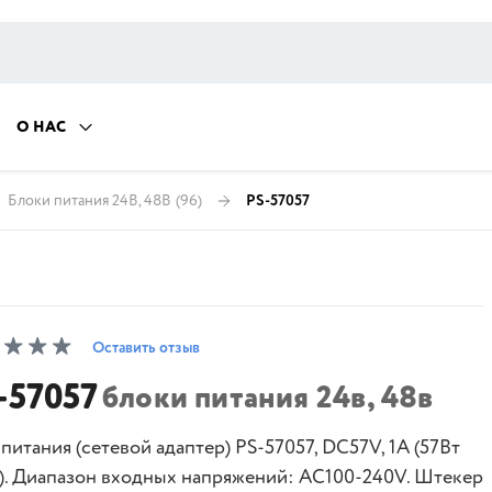
О НАС
Блоки питания 24В, 48В
(96)
PS-57057
Оставить отзыв
-57057
блоки питания 24в, 48в
питания (сетевой адаптер) PS-57057, DC57V, 1A (57Вт
.). Диапазон входных напряжений: AC100-240V. Штекер