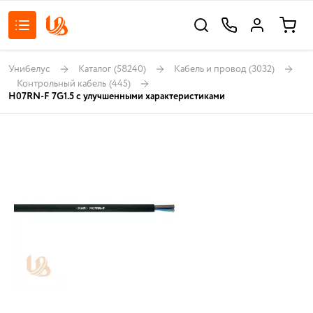
Унибелус
Каталог
(58240)
Кабель и провод
(3032)
Контрольный кабель
(445)
H07RN-F 7G1.5 с улучшенными характеристиками