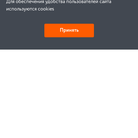
Для обеспечения удобства пользователей сайта
используются cookies
Принять
Как купить
Заказ
Оплата
Доставка
Гарантия
Замена и возврат
Услуги
Договор публичной оферты