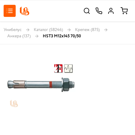
Унибелус
Каталог
(58246)
Крепеж
(875)
Анкера
(137)
HST3 M12x145 70/50