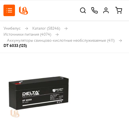
Унибелус
Каталог
(58246)
Источники питания
(4074)
Аккумуляторы свинцово-кислотные необслуживаемые
(411)
DT 6033 (125)