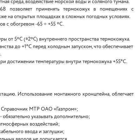
тная среда, воздействие морской воды и соляного тумана.
P68 позволяет применять термокожух в помещениях с
кже на открытых площадках в сложных погодных условиях.
в с обогревом -65 ÷ +55 ºC.
ы от 5ºС (±2ºС) внутреннего пространства термокожуха.
нства до +1°С перед холодным запуском, что обеспечивает
.
ри достижении температуры внутри термокожуха +55°С.
тацию. Использование монтажного кронштейна, облегчает
й Справочник МТР ОАО «Газпром»;
- обязательно указывать дополнительно;
 атмосферных воздействий;
кабельного ввода и заглушки;
ельных вводов не допускается.