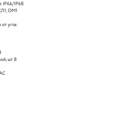
е IP66/IP68
ХЛ1, ОМ1
от угла:
3
ой, шт 8
VAC