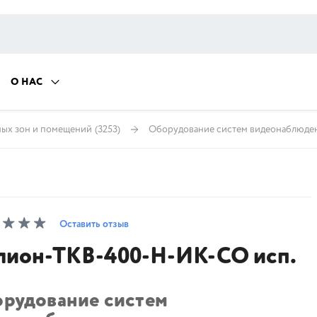
О НАС
ных зон и помещений
(3253)
Оборудование систем видеонаблюде
Оставить отзыв
лион-ТКВ-400-Н-ИК-СО исп.
орудование систем