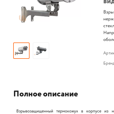
ви
Взры
нерж
стек
Напр
обол
Арти
Брен
Полное описание
Взрывозащищенный термокожух в корпусе из 