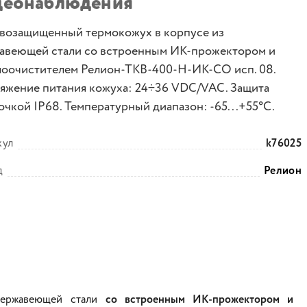
деонаблюдения
возащищенный термокожух в корпусе из
авеющей стали со встроенным ИК-прожектором и
лоочистителем Релион-ТКВ-400-Н-ИК-СО исп. 08.
яжение питания кожуха: 24÷36 VDC/VAC. Защита
очкой IP68. Температурный диапазон: -65...+55°С.
кул
k76025
д
Релион
нержавеющей стали
со встроенным ИК-прожектором и