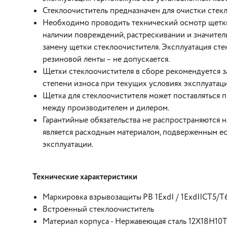
Стеклоочиститель предназначен для очистки стек
Необходимо проводить технический осмотр щетки с
наличии повреждений, растрескивании и значител
замену щетки стеклоочистителя. Эксплуатация ст
резиновой ленты – не допускается.
Щетки стеклоочистителя в сборе рекомендуется за
степени износа при текущих условиях эксплуатаци
Щетка для стеклоочистителя может поставляться 
между производителем и дилером.
Гарантийные обязательства не распространяются н
является расходным материалом, подверженным е
эксплуатации.
Технические характеристики
Маркировка взрывозащиты
РВ 1ExdI / 1ExdIICТ5/Т
Встроенный стеклоочиститель
Материал корпуса - Нержавеющая сталь 12Х18Н10