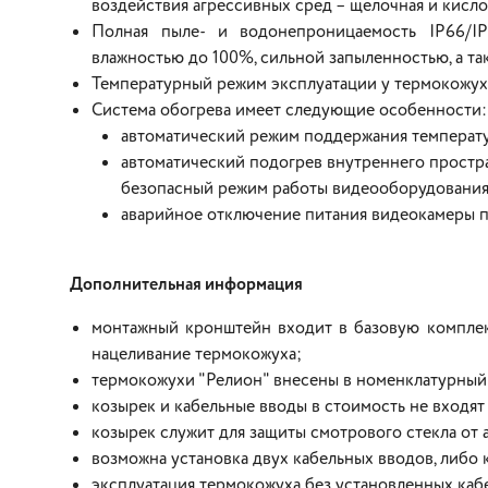
воздействия агрессивных сред – щелочная и кисло
Полная пыле- и водонепроницаемость IP66/I
влажностью до 100%, сильной запыленностью, а та
Температурный режим эксплуатации у термокожухо
Система обогрева имеет следующие особенности:
автоматический режим поддержания температур
автоматический подогрев внутреннего простра
безопасный режим работы видеооборудования
аварийное отключение питания видеокамеры п
Дополнительная информация
монтажный кронштейн входит в базовую комплек
нацеливание термокожуха;
термокожухи "Релион" внесены в номенклатурны
козырек и кабельные вводы в стоимость не входят 
козырек служит для защиты смотрового стекла от
возможна установка двух кабельных вводов, либо 
эксплуатация термокожуха без установленных каб