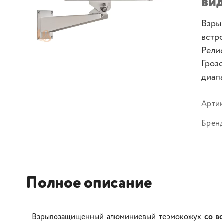
ви
Взры
встр
Рели
Гроз
диапа
Арти
Брен
Полное описание
Взрывозащищенный алюминиевый термокожух
со в