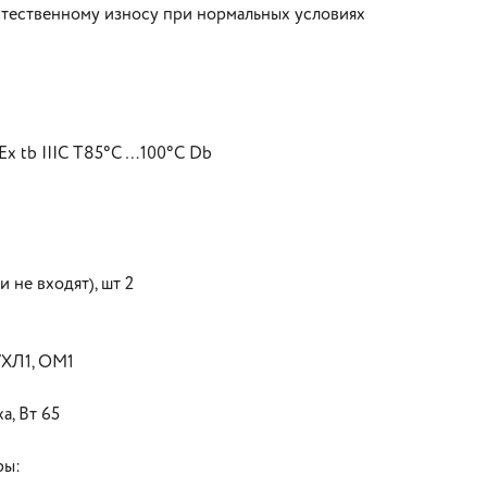
стественному износу при нормальных условиях
Ex tb IIIC T85°C …100°C Db
 не входят), шт 2
УХЛ1, ОМ1
, Вт 65
ры: