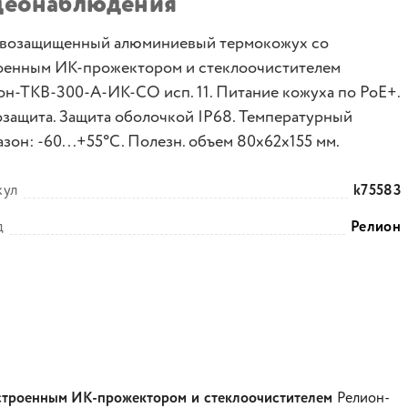
деонаблюдения
возащищенный алюминиевый термокожух со
оенным ИК-прожектором и стеклоочистителем
он-ТКВ-300-А-ИК-СО исп. 11. Питание кожуха по PoE+.
озащита. Защита оболочкой IP68. Температурный
зон: -60...+55°С. Полезн. объем 80х62х155 мм.
кул
k75583
д
Релион
строенным ИК-прожектором и стеклоочистителем
Релион-