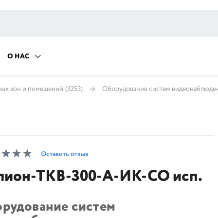
О НАС
ных зон и помещений
(3253)
Оборудование систем видеонаблюде
Оставить отзыв
лион-ТКВ-300-А-ИК-СО исп.
орудование систем