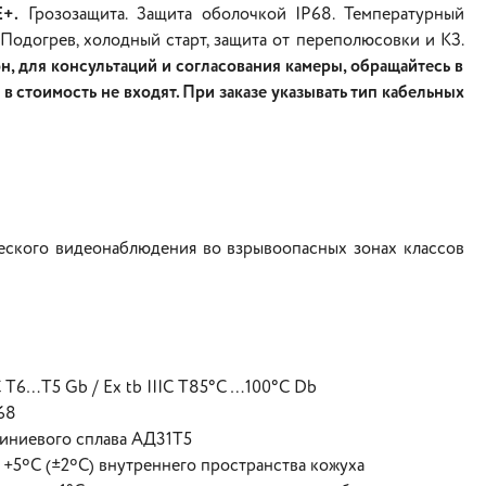
E+.
Грозозащита. Защита оболочкой IP68. Температурный
 Подогрев, холодный старт, защита от переполюсовки и КЗ.
, для консультаций и согласования камеры, обращайтесь в
 стоимость не входят. При заказе указывать тип кабельных
еского видеонаблюдения во взрывоопасных зонах классов
 T6…Т5 Gb / Ex tb IIIC T85°C …100°C Db
68
миниевого сплава АД31Т5
+5ºС (±2ºС) внутреннего пространства кожуха