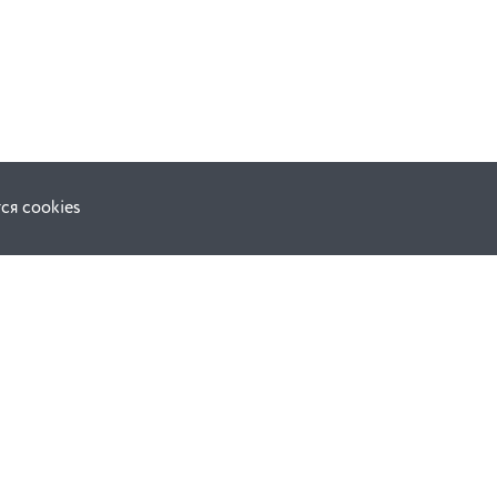
ся cookies
Наши соц. сети: