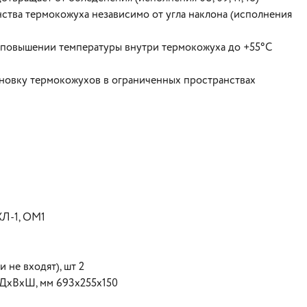
ства термокожуха независимо от угла наклона (исполнения
 повышении температуры внутри термокожуха до +55°С
ановку термокожухов в ограниченных пространствах
ХЛ-1, ОМ1
 не входят), шт 2
 ДхВхШ, мм 693х255х150