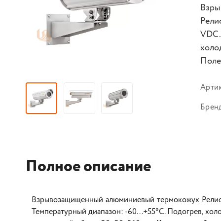
Взры
Рели
VDС.
холо
Поле
Арти
Брен
Полное описание
Взрывозащищенный алюминиевый термокожух Релион-
Температурный диапазон: -60...+55°С. Подогрев, хол