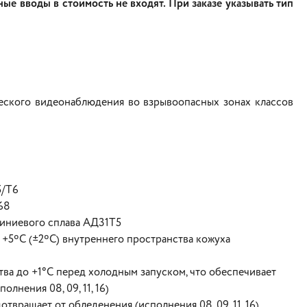
ые вводы в стоимость не входят. При заказе указывать тип
еского видеонаблюдения во взрывоопасных зонах классов
5/Т6
68
миниевого сплава АД31Т5
+5ºС (±2ºС) внутреннего пространства кожуха
ва до +1°С перед холодным запуском, что обеспечивает
нения 08, 09, 11, 16)
вращает от обледенения (исполнения 08, 09, 11, 16)