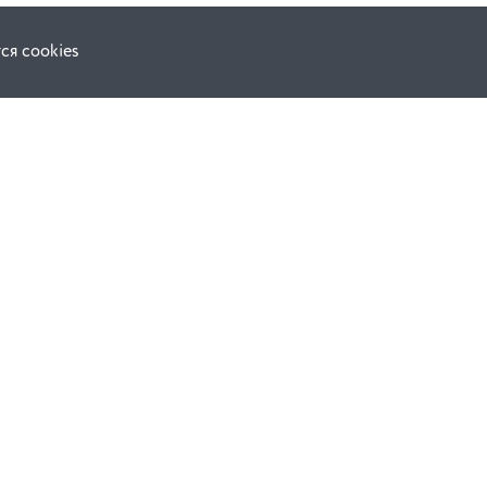
ся cookies
Наши соц. сети:
ной оферты
Facebook
е
Instagram
ВКонтакте
ческой