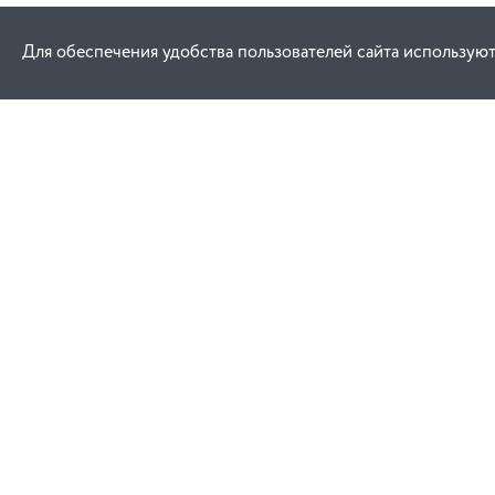
Для обеспечения удобства пользователей сайта используют
Как купить
Услуги
Заказ
Договор публич
Оплата
Проектировани
Доставка
Монтаж
Гарантия
Обучение техни