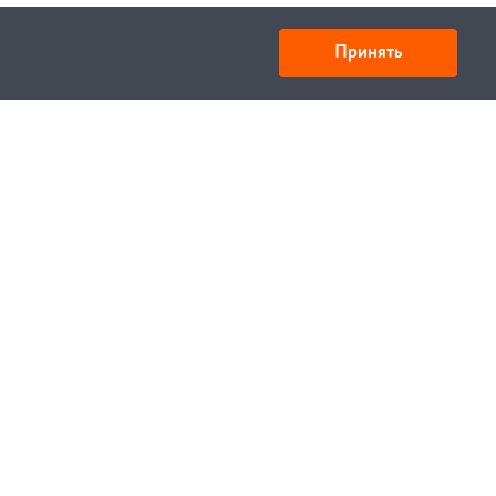
Принять
Товарищество с ограниченной ответственностью
«УНИБАЙ»
050008, Казахстан, г. Алматы , ул. Кожамкулова, дом
253
БИН 221140024751