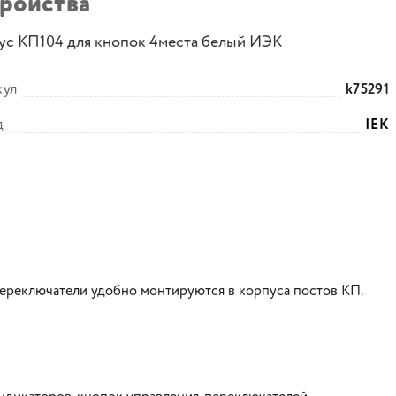
тройства
ус КП104 для кнопок 4места белый ИЭК
кул
k75291
д
IEK
переключатели удобно монтируются в корпуса постов КП.