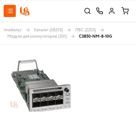
Унибелус
Каталог
(58253)
ЛВС
(2203)
Модули для коммутаторов
(301)
C3850-NM-8-10G