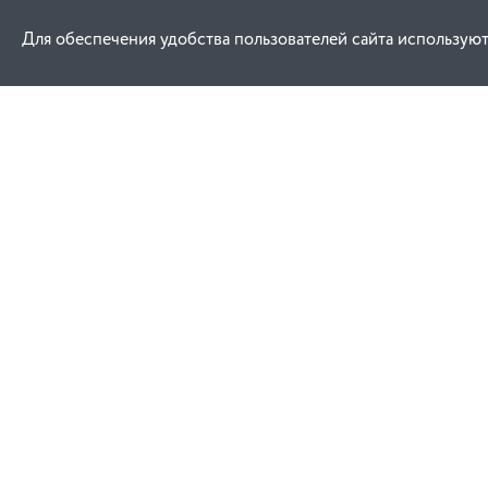
Для обеспечения удобства пользователей сайта используют
Как купить
Услуги
Заказ
Договор публич
Оплата
Проектировани
Доставка
Монтаж
Гарантия
Обучение техни
эксплуатации