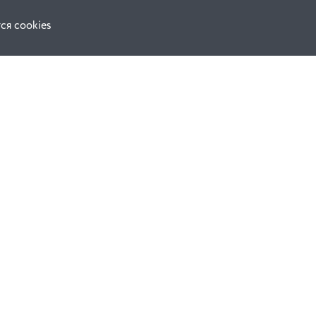
ся cookies
Наши соц. сети:
ной оферты
Facebook
е
Instagram
ВКонтакте
ческой