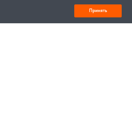
Принять
Товарищество с ограниченной ответственностью
«УНИБАЙ»
050008, Казахстан, г. Алматы , ул. Кожамкулова, дом
253
БИН 221140024751
© 1994—2023, УНИБЕЛУС ИТЦ