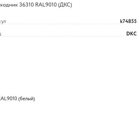
ходник 36310 RAL9010 (ДКС)
кул
k74855
д
DKC
RAL9010 (белый)