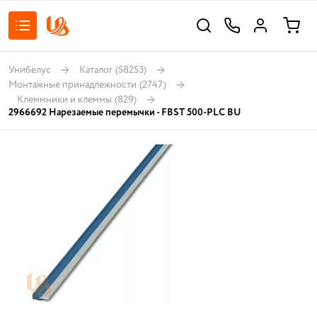
Унибелус
Каталог
(58253)
Монтажные принадлежности
(2747)
Клеммники и клеммы
(829)
2966692 Нарезаемые перемычки - FBST 500-PLC BU