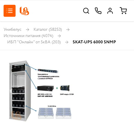
Унибелус
Каталог
(58253)
Источники питания
(4074)
ИБП "Онлайн" от 5кВА
(203)
SKAT-UPS 6000 SNMP