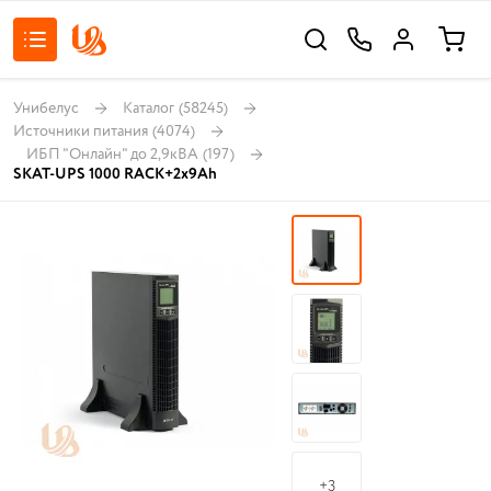
Унибелус
Каталог
(58245)
Источники питания
(4074)
ИБП "Онлайн" до 2,9кВА
(197)
SKAT-UPS 1000 RACK+2x9Ah
+3