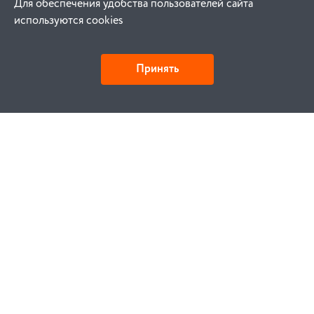
Для обеспечения удобства пользователей сайта
используются cookies
Принять
Как купить
Заказ
Оплата
Доставка
Гарантия
Замена и возврат
Услуги
Договор публичной оферты