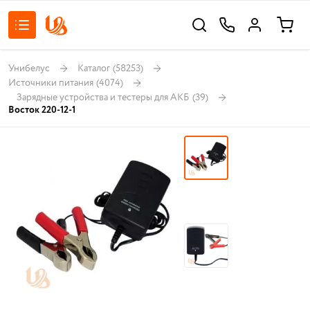
Унибелус
Каталог
(58253)
Источники питания
(4074)
Зарядные устройства и тестеры для АКБ
(39)
Восток 220-12-1