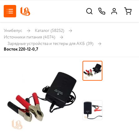
Унибелус
Каталог
(58252)
Источники питания
(4074)
Зарядные устройства и тестеры для АКБ
(39)
Восток 220-12-0,7