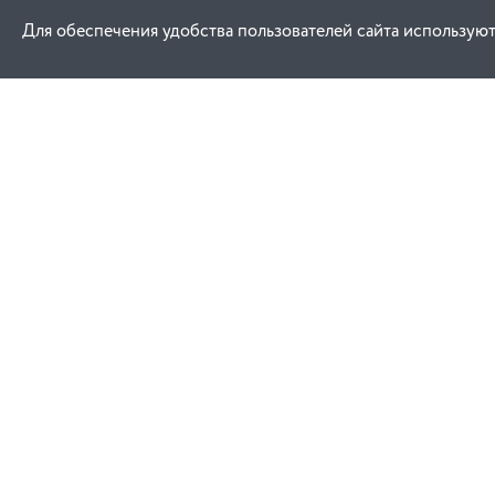
Для обеспечения удобства пользователей сайта используют
Как купить
Услуги
Заказ
Договор публич
Оплата
Проектировани
Доставка
Монтаж
Гарантия
Обучение техни
эксплуатации
Замена и возврат