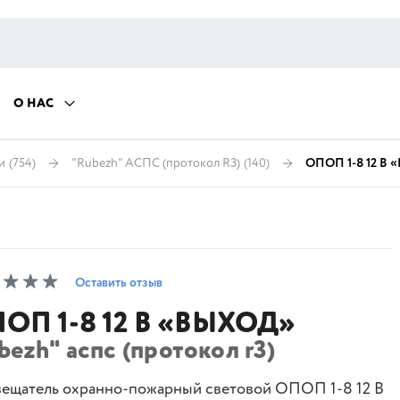
О НАС
и
(754)
"Rubezh" АСПС (протокол R3)
(140)
ОПОП 1-8 12 В
Оставить отзыв
ОП 1-8 12 В «ВЫХОД»
bezh" аспс (протокол r3)
ещатель охранно-пожарный световой ОПОП 1-8 12 В