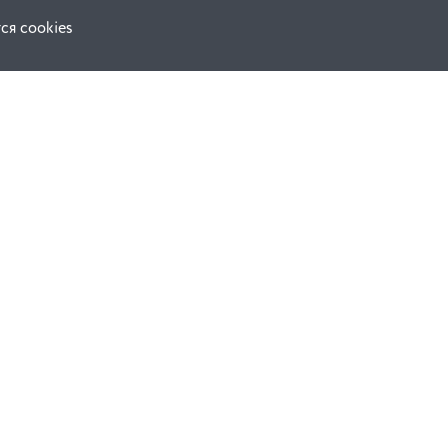
ся cookies
Наши соц. сети:
ной оферты
Facebook
е
Instagram
ВКонтакте
ческой