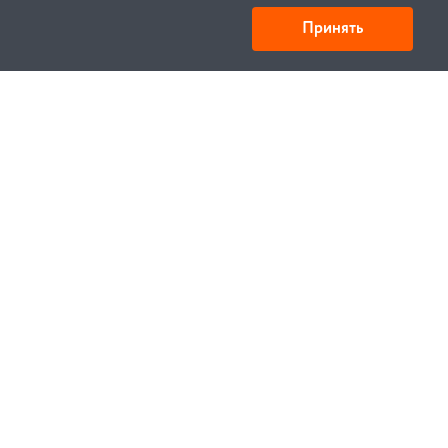
Принять
Товарищество с ограниченной ответственностью
«УНИБАЙ»
050008, Казахстан, г. Алматы , ул. Кожамкулова, дом
253
БИН 221140024751
© 1994—2023, УНИБЕЛУС ИТЦ