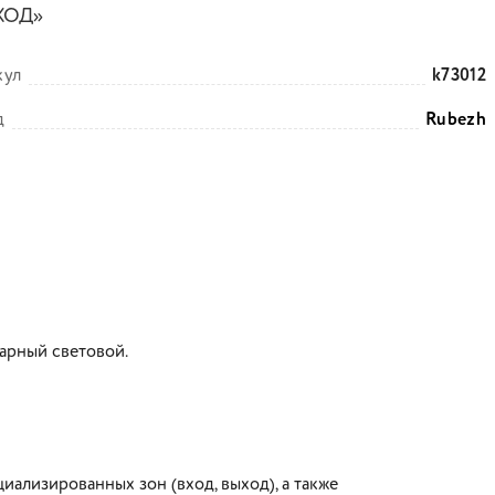
ХОД»
кул
k73012
д
Rubezh
арный световой.
ализированных зон (вход, выход), а также