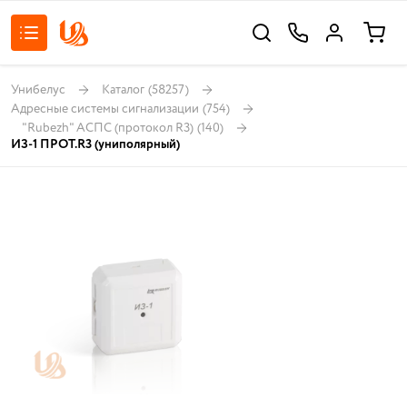
Унибелус
Каталог
(58257)
Адресные системы сигнализации
(754)
"Rubezh" АСПС (протокол R3)
(140)
ИЗ-1 ПРОТ.R3 (униполярный)