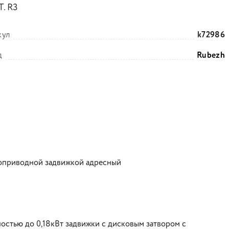
. R3
кул
k72986
д
Rubezh
роприводной задвижкой адресный
стью до 0,18кВт задвижки с дисковым затвором с