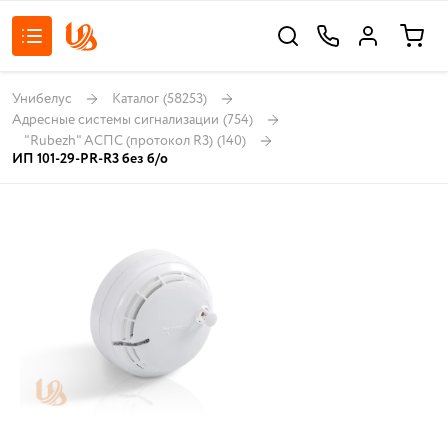
Унибелус
Каталог
(58253)
Адресные системы сигнализации
(754)
"Rubezh" АСПС (протокол R3)
(140)
ИП 101-29-PR-R3 без б/о