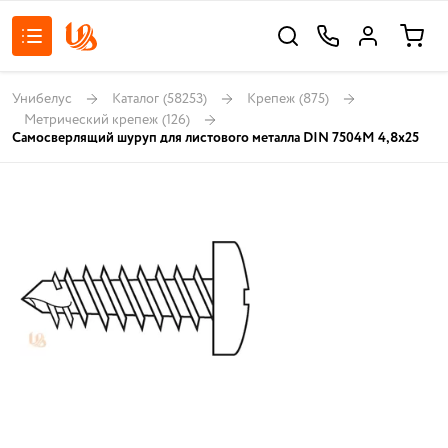
Унибелус
Каталог
(58253)
Крепеж
(875)
Метрический крепеж
(126)
Самосверлящий шуруп для листового металла DIN 7504M 4,8x25