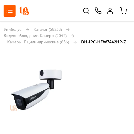
Унибелус
Каталог
(58253)
Видеонаблюдение. Камеры
(2042)
Камеры IP цилиндрические
(636)
DH-IPC-HFW7442HP-Z