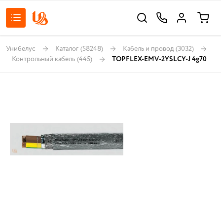
Унибелус
Каталог
(58248)
Кабель и провод
(3032)
Контрольный кабель
(445)
TOPFLEX-EMV-2YSLCY-J 4g70