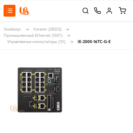
Унибелус
Каталог
(58253)
Промышленный Ethernet
(1007)
Управляемые коммутаторы
(151)
IE-2000-16TC-G-E