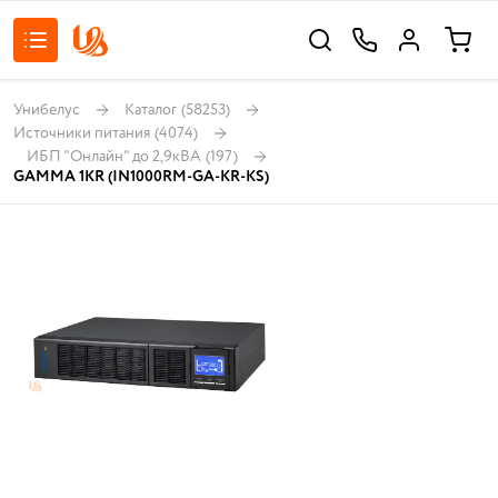
Унибелус
Каталог
(58253)
Источники питания
(4074)
ИБП "Онлайн" до 2,9кВА
(197)
GAMMA 1KR (IN1000RM-GA-KR-KS)