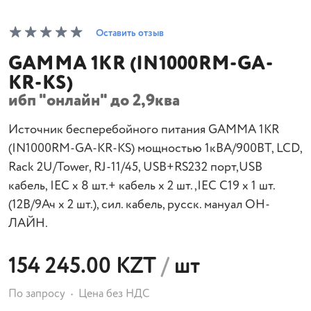
Оставить отзыв
GAMMA 1KR (IN1000RM-GA-
KR-KS)
ибп "онлайн" до 2,9ква
Источник бесперебойного питания GAMMA 1KR
(IN1000RM-GA-KR-KS) мощностью 1кВА/900ВТ, LCD,
Rack 2U/Tower, RJ-11/45, USB+RS232 порт,USB
кабель, IEC х 8 шт.+ кабель х 2 шт.,IEC С19 х 1 шт.
(12В/9Ач х 2 шт.), сил. кабель, русск. мануал ОН-
ЛАЙН.
154 245.00 KZT
/
шт
По запросу
Цена без НДС