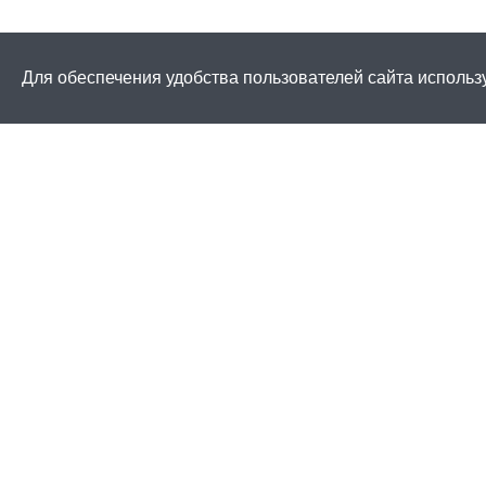
Для обеспечения удобства пользователей сайта использ
Как купить
Услуги
Заказ
Договор публи
Оплата
Проектировани
Доставка
Монтаж