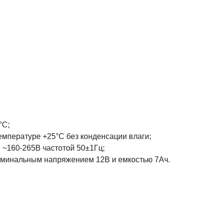
°С;
емпературе +25°С без конденсации влаги;
 ~160-265В частотой 50±1Гц;
номинальным напряжением 12В и емкостью 7Ач.