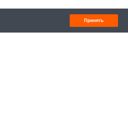
Принять
Товарищество с ограниченной ответственностью
«УНИБАЙ»
050008, Казахстан, г. Алматы , ул. Кожамкулова,
дом 253