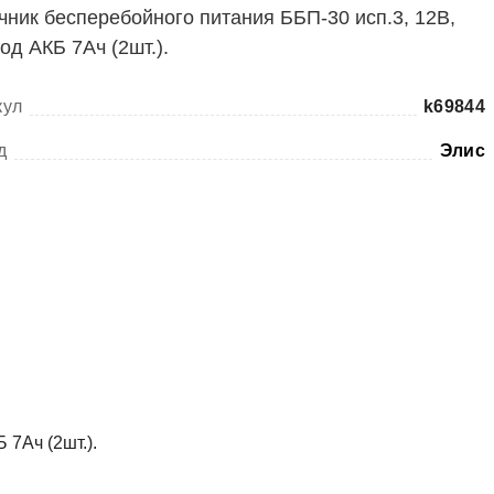
чник бесперебойного питания ББП-30 исп.3, 12В,
под АКБ 7Ач (2шт.).
кул
k69844
д
Элис
 7Ач (2шт.).