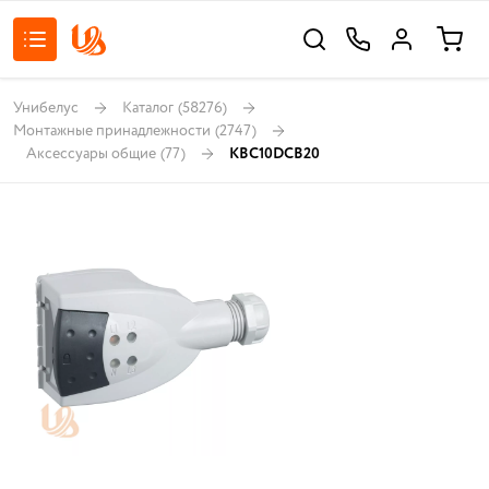
Унибелус
Каталог
(58276)
Монтажные принадлежности
(2747)
Аксессуары общие
(77)
KBC10DCB20