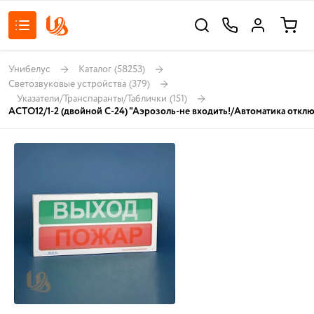
Унибелус
Каталог
(58253)
Светозвуковые устройства
(379)
Указатели/Транспаранты/Таблички
(151)
АСТО12/1-2 (двойной С-24) "Аэрозоль-не входить!/Автоматика откл