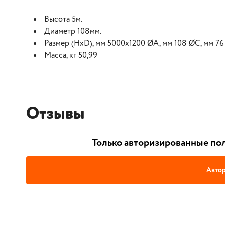
Высота 5м.
Диаметр 108мм.
Размер (НхD), мм 5000х1200 ØА, мм 108 ØС, мм 7
Масса, кг 50,99
Отзывы
Только авторизированные пол
Автор