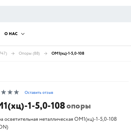
О НАС
747)
Опоры
(88)
ОМ1(хц)-1-5,0-108
Оставить отзыв
1(хц)-1-5,0-108
опоры
а осветительная металлическая ОМ1(хц)-1-5,0-108
ON)