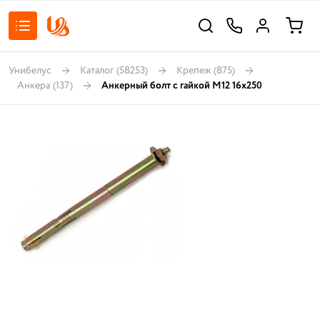
Унибелус
Каталог
(58253)
Крепеж
(875)
Анкера
(137)
Анкерный болт с гайкой М12 16х250