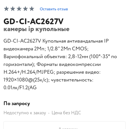
Оставить отзыв
GD-CI-AC2627V
камеры ip купольные
GD-CI-AC2627V Купольная антивандальная IP
видеокамера 2Mп; 1/2.8" 2Mп CMOS;
Вариофокальный объектив: 2,8-12мм (100°-35° по
горизонтали); Форматы видеокомпрессии
H.264+/H.264/MJPEG; разрешение видео:
1920×1080@(25к/с); чувствительность:
0.01лк/F1.2(AG
По запросу
Недоступно к заказу
Цена без НДС