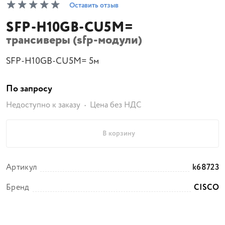
Оставить отзыв
SFP-H10GB-CU5M=
трансиверы (sfp-модули)
SFP-H10GB-CU5M= 5м
По запросу
Недоступно к заказу
Цена без НДС
В корзину
Артикул
k68723
Бренд
CISCO