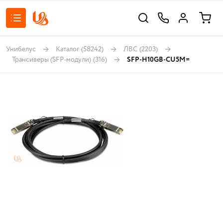
Унибелус
Каталог
(58242)
ЛВС
(2203)
Трансиверы (SFP-модули)
(316)
SFP-H10GB-CU5M=