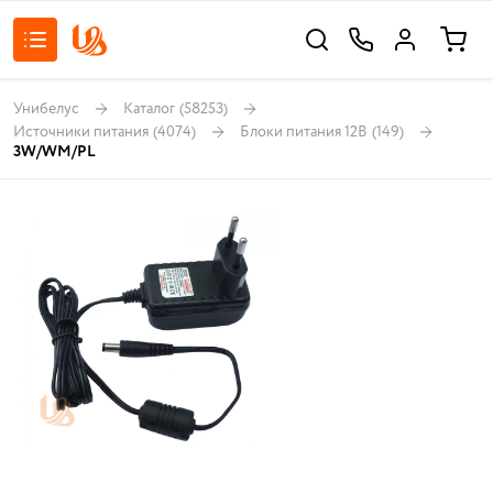
Унибелус
Каталог
(58253)
Источники питания
(4074)
Блоки питания 12В
(149)
3W/WM/PL