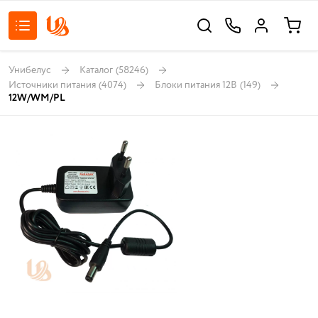
Унибелус
Каталог
(58246)
Источники питания
(4074)
Блоки питания 12В
(149)
12W/WM/PL