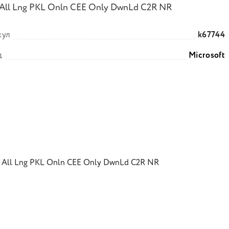
 All Lng PKL Onln CEE Only DwnLd C2R NR
кул
k67744
д
Microsoft
9 All Lng PKL Onln CEE Only DwnLd C2R NR