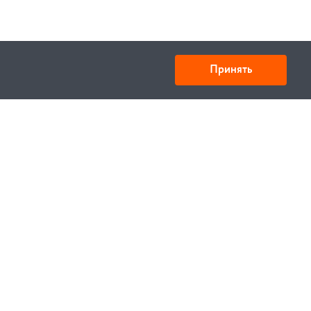
Принять
Товарищество с ограниченной ответственностью
«УНИБАЙ»
050008, Казахстан, г. Алматы , ул. Кожамкулова, дом