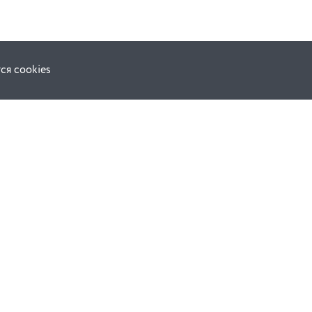
ся cookies
Наши соц. сети:
ной оферты
Facebook
е
Instagram