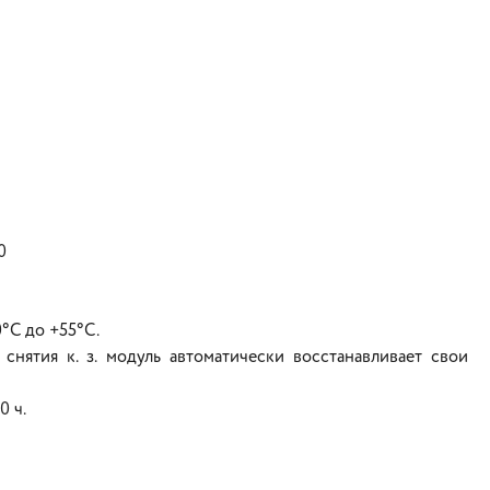
0
°С до +55°С.
 снятия к. з. модуль автоматически восстанавливает свои
0 ч.