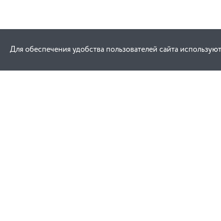
Для обеспечения удобства пользователей сайта используют
Как купить
Услуги
Заказ
Договор публич
Оплата
Проектировани