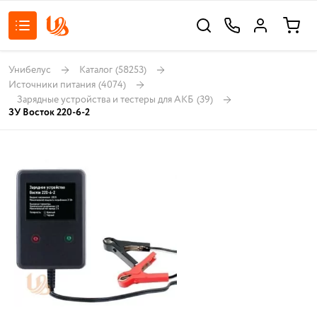
Унибелус
Каталог
(58253)
Источники питания
(4074)
Зарядные устройства и тестеры для АКБ
(39)
ЗУ Восток 220-6-2