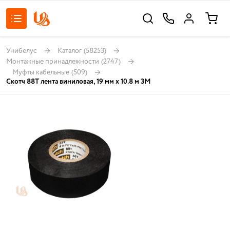
Унибелус
Каталог
(58253)
Монтажные принадлежности
(2747)
Муфты кабельные
(509)
Скотч 88Т лента виниловая, 19 мм х 10.8 м 3М